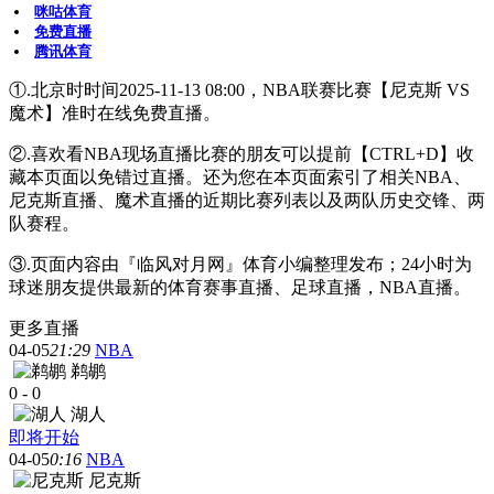
咪咕体育
免费直播
腾讯体育
①.北京时时间2025-11-13 08:00，NBA联赛比赛【尼克斯 VS
魔术】准时在线免费直播。
②.喜欢看NBA现场直播比赛的朋友可以提前【CTRL+D】收
藏本页面以免错过直播。还为您在本页面索引了相关NBA、
尼克斯直播、魔术直播的近期比赛列表以及两队历史交锋、两
队赛程。
③.页面内容由『临风对月网』体育小编整理发布；24小时为
球迷朋友提供最新的体育赛事直播、足球直播，NBA直播。
更多直播
04-05
21:29
NBA
鹈鹕
0
-
0
湖人
即将开始
04-05
0:16
NBA
尼克斯