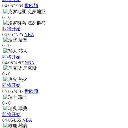
04-05
17:34
世欧预
克罗地亚
0
-
0
法罗群岛
即将开始
04-05
11:45
NBA
活塞
0
-
0
76人
即将开始
04-05
14:57
NBA
尼克斯
0
-
0
热火
即将开始
04-05
14:47
世欧预
瑞士
0
-
0
瑞典
即将开始
04-05
4:55
NBA
雄鹿