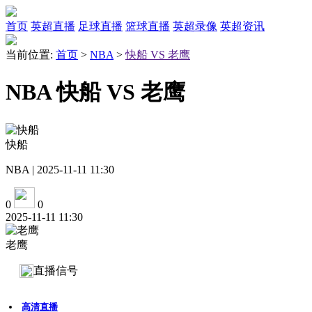
首页
英超直播
足球直播
篮球直播
英超录像
英超资讯
当前位置:
首页
>
NBA
>
快船 VS 老鹰
NBA 快船 VS 老鹰
快船
NBA | 2025-11-11 11:30
0
0
2025-11-11 11:30
老鹰
直播信号
高清直播