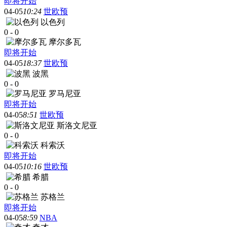
即将开始
04-05
10:24
世欧预
以色列
0
-
0
摩尔多瓦
即将开始
04-05
18:37
世欧预
波黑
0
-
0
罗马尼亚
即将开始
04-05
8:51
世欧预
斯洛文尼亚
0
-
0
科索沃
即将开始
04-05
10:16
世欧预
希腊
0
-
0
苏格兰
即将开始
04-05
8:59
NBA