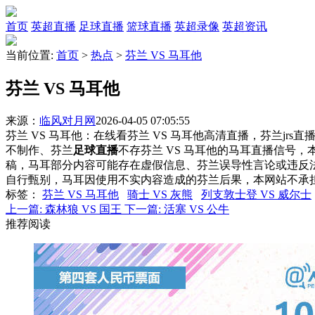
首页
英超直播
足球直播
篮球直播
英超录像
英超资讯
当前位置:
首页
>
热点
>
芬兰 VS 马耳他
芬兰 VS 马耳他
来源：
临风对月网
2026-04-05 07:05:55
芬兰 VS 马耳他：在线看芬兰 VS 马耳他高清直播，芬兰jrs
不制作、芬兰
足球直播
不存芬兰 VS 马耳他的马耳直播信号
稿，马耳部分内容可能存在虚假信息、芬兰误导性言论或违反
自行甄别，马耳因使用不实内容造成的芬兰后果，本网站不承
标签
：
芬兰 VS 马耳他
骑士 VS 灰熊
列支敦士登 VS 威尔士
上一篇:
森林狼 VS 国王
下一篇:
活塞 VS 公牛
推荐阅读